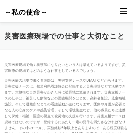
コ
ン
～私の使命～
メニュー
テ
ン
ツ
へ
災害医療現場での仕事と大切なこと
ス
キ
ッ
プ
災害医療現場で働く看護師になりたいという人は増えているようですが、災
害医療の現場ではどのような仕事をしているのでしょう。
災害医療の現場で働く看護師は、災害支援ナースやDMATなどがあります。
災害支援ナースは、都道府県看護協会に登録すると災害現場などで活動でき
ます。大規模な自然災害が起きた時に被災地に派遣されます。災害支援ナー
スの仕事は、被災した病院などの医療機関をはじめ、高齢者施設、児童福祉
施設、そして避難所などでの看護活動が主になります。医療や介護が必要と
なる人の心身のケアや感染管理、そして環境衛生など、他の職員たちと連携
して保健・福祉・医療の視点で被災地の支援を行います。災害支援ナースは
資格ではないのですが、登録するにあたり一定の要件を満たさなければなり
ません。その中の一つに、実務経験5年以上とありますので、ある程度経験を