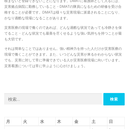
積まないと登録できないことになります。DMATに看護師として入るには、
災害拠点病院に勤務していること・DMATの隊員になるための研修を受け合
格することが必要です。DMATは様々な災害現場に派遣されることになり、
かなり過酷な現場になることがあります。
災害医療の現場で働くのであれば、どんな過酷な状況であっても冷静さを保
てること・どんな状況でも最善を尽くせるような強い気持ちを持つことが最
も大切です。
それは簡単なことではありません。強い精神力を持った人だけが災害医療の
現場で働くことができます。また、いつどんな災害が来るかわからない状況
でも、災害に対して常に準備できている人が災害医療現場に向いています。
災害看護については常に学ぶように心がけましょう。
検
索:
月
火
水
木
金
土
日